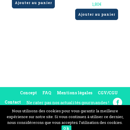
Ajouter au panier
1,80
€
Ajouter au panier
Concept
FAQ
Mentions légales
CGV/CGU
Contact
Ne rater pas nos actualités gourmandes !
Nous utilisons des cookies pour vous garantir la meilleure
expérience sur notre site. Si vous continuez à utiliser ce dernier,
nous considérerons que vous acceptez l'utilisation des cookies.
© Le Petit Plus 2016 | Alexis de Saint Chamas & Alexandre d'Hautefeuille
Fait avec
Marie Van Haecke
&
Ok
Roland Margelidon